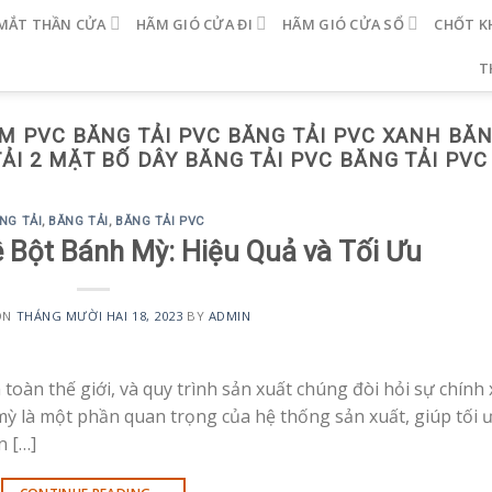
MẮT THẦN CỬA
HÃM GIÓ CỬA ĐI
HÃM GIÓ CỬA SỔ
CHỐT K
T
M PVC BĂNG TẢI PVC BĂNG TẢI PVC XANH BĂN
ẢI 2 MẶT BỐ DÂY BĂNG TẢI PVC BĂNG TẢI PVC
NG TẢI
,
BĂNG TẢI
,
BĂNG TẢI PVC
 Bột Bánh Mỳ: Hiệu Quả và Tối Ưu
ON
THÁNG MƯỜI HAI 18, 2023
BY
ADMIN
oàn thế giới, và quy trình sản xuất chúng đòi hỏi sự chính 
mỳ là một phần quan trọng của hệ thống sản xuất, giúp tối 
n […]