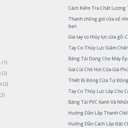
Cách Kiểm Tra Chất Lượng 
Thanh chống gió cửa sổ nhô
bạn
Giá tay co thủy lực cửa gỗ: C
Tay Co Thủy Lực Giảm Chấ
Băng Tải Dùng Cho Máy Ép
.
(1)
Giá Cùi Chỏ Hơi Cửa Giá P
m
(2)
Thiết Bị Đóng Cửa Tự Động
m
(2)
Tay Co Thủy Lực Lắp Cho 
(2)
Băng Tải PVC Xanh Và Nh
Hướng Dẫn Lắp Thanh Chốn
Hướng Dẫn Cách Lắp Đặt C