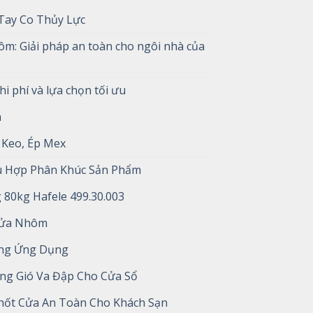
Tay Co Thủy Lực
m: Giải pháp an toàn cho ngôi nhà của
hi phí và lựa chọn tối ưu
n
 Keo, Ép Mex
hù Hợp Phân Khúc Sản Phẩm
 80kg Hafele 499.30.003
Cửa Nhôm
ững Ứng Dụng
g Gió Va Đập Cho Cửa Sổ
hốt Cửa An Toàn Cho Khách Sạn