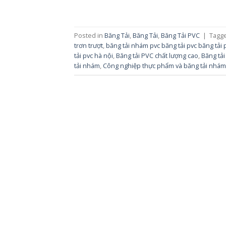
Posted in
Băng Tải
,
Băng Tải
,
Băng Tải PVC
|
Tagg
trơn trượt
,
băng tải nhám pvc băng tải pvc băng tải 
tải pvc hà nội
,
Băng tải PVC chất lượng cao
,
Băng tả
tải nhám
,
Công nghiệp thực phẩm và băng tải nhám