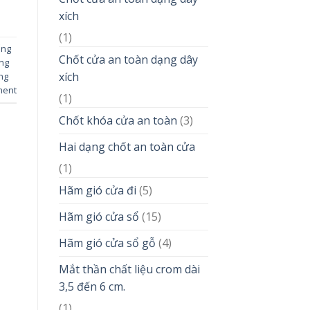
xích
(1)
ống
Chốt cửa an toàn dạng dây
ăng
xích
ng
ment
(1)
Chốt khóa cửa an toàn
(3)
Hai dạng chốt an toàn cửa
(1)
Hãm gió cửa đi
(5)
Hãm gió cửa sổ
(15)
Hãm gió cửa sổ gỗ
(4)
Mắt thần chất liệu crom dài
3,5 đến 6 cm.
(1)