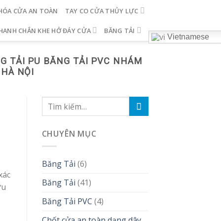
HÓA CỬA AN TOÀN
TAY CO CỬA THỦY LỰC
HANH CHẮN KHE HỞ ĐÁY CỬA
BĂNG TẢI
Vietnamese
G TẢI PU BĂNG TẢI PVC NHÁM
 HÀ NỘI
CHUYÊN MỤC
Băng Tải
(6)
xác
Băng Tải
(41)
ưu
Băng Tải PVC
(4)
Chốt cửa an toàn dạng dây