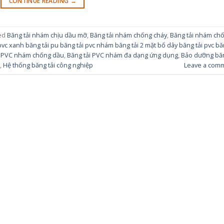
CONTINUE READING
→
ed
Băng tải nhám chịu dầu mỡ
,
Băng tải nhám chống cháy
,
Băng tải nhám ch
pvc xanh băng tải pu băng tải pvc nhám băng tải 2 mặt bố dây băng tải pvc b
i PVC nhám chống dầu
,
Băng tải PVC nhám đa dạng ứng dụng
,
Bảo dưỡng bă
,
Hệ thống băng tải công nghiệp
Leave a com