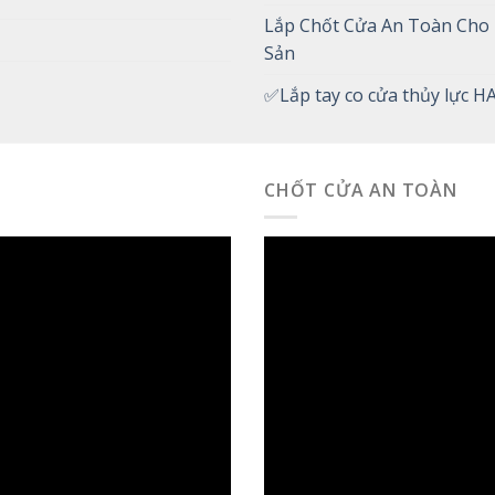
Lắp Chốt Cửa An Toàn Cho K
Sản
✅Lắp tay co cửa thủy lực H
CHỐT CỬA AN TOÀN
Trình
chơi
Video