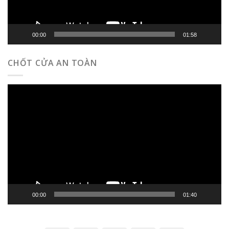
00:00
01:58
CHỐT CỬA AN TOÀN
Trình
chơi
Video
00:00
01:40