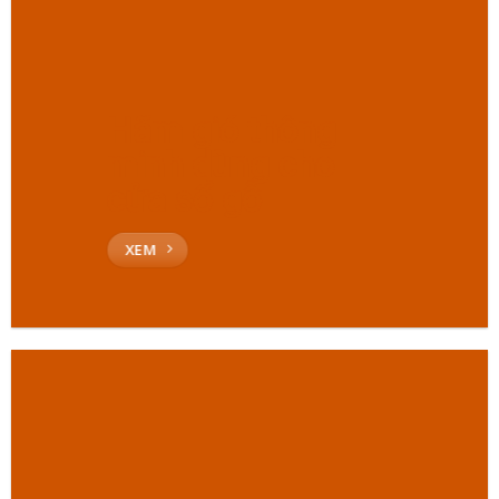
Hãm gió thông
minh dùng cho
cửa sổ gỗ
XEM